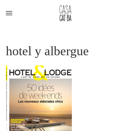
Ir
al
contenido
hotel y albergue